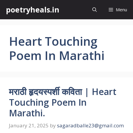
Skip
poetryheals.in
Menu
to
content
Heart Touching
Poem In Marathi
मराठी हृदयस्पर्शी कविता | Heart
Touching Poem In
Marathi.
January 21, 2025
by
sagaradballe23@gmail.com